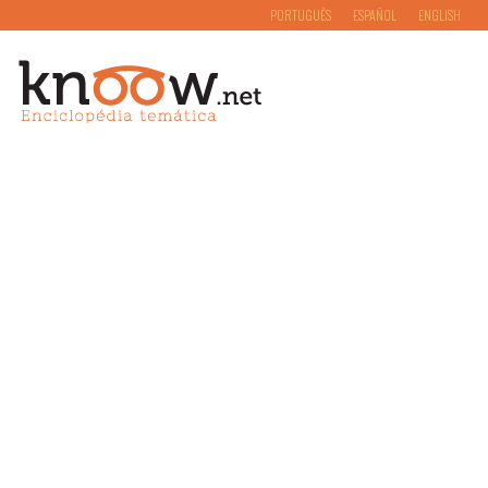
PORTUGUÊS
ESPAÑOL
ENGLISH