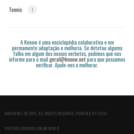
Tennis
1
A Knoow é uma enciclopédia colaborativa e em
permamente adaptação e melhoria. Se detetou alguma
falha em algum dos nossos verbetes, pedimos que nos
informe para o mail
geral@knoow.net
para que possamos
verificar. Ajude-nos a melhorar.
KNOOW.NET © 2015. ALL RIGHTS RESERVED. POWERED BY
VERSE
VISITORS:18891493 ONLINE NOW:8