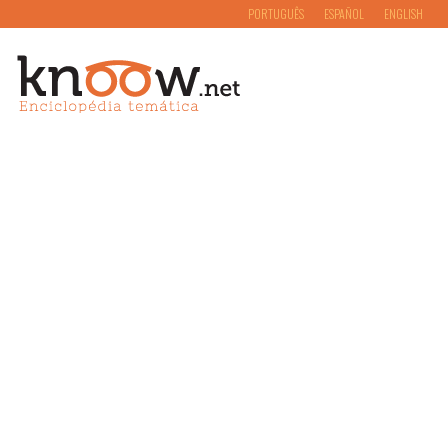
PORTUGUÊS
ESPAÑOL
ENGLISH