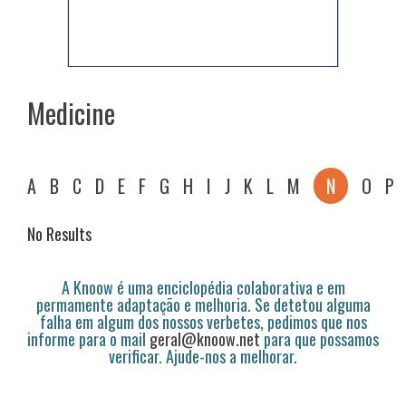
Medicine
A
B
C
D
E
F
G
H
I
J
K
L
M
N
O
P
No Results
A Knoow é uma enciclopédia colaborativa e em
permamente adaptação e melhoria. Se detetou alguma
falha em algum dos nossos verbetes, pedimos que nos
informe para o mail
geral@knoow.net
para que possamos
verificar. Ajude-nos a melhorar.