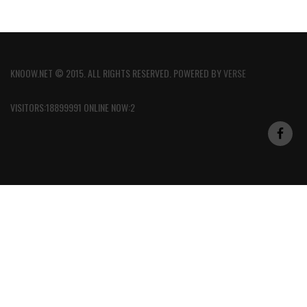
KNOOW.NET © 2015. ALL RIGHTS RESERVED. POWERED BY
VERSE
VISITORS:18899991 ONLINE NOW:2