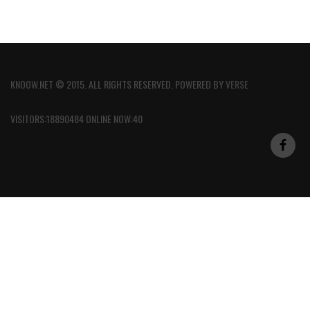
KNOOW.NET © 2015. ALL RIGHTS RESERVED. POWERED BY
VERSE
VISITORS:18890484 ONLINE NOW:40