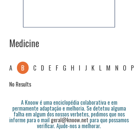
Medicine
A
B
C
D
E
F
G
H
I
J
K
L
M
N
O
P
No Results
A Knoow é uma enciclopédia colaborativa e em
permamente adaptação e melhoria. Se detetou alguma
falha em algum dos nossos verbetes, pedimos que nos
informe para o mail
geral@knoow.net
para que possamos
verificar. Ajude-nos a melhorar.