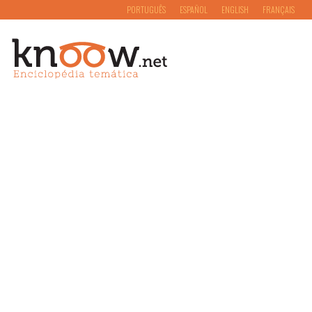
PORTUGUÊS
ESPAÑOL
ENGLISH
FRANÇAIS