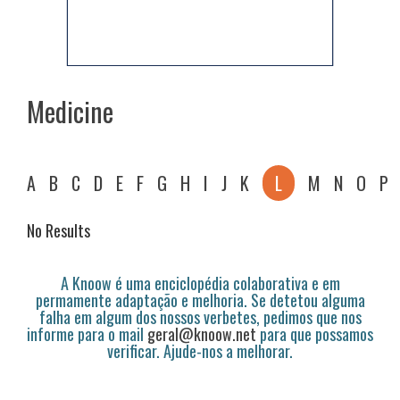
Medicine
A
B
C
D
E
F
G
H
I
J
K
L
M
N
O
P
No Results
A Knoow é uma enciclopédia colaborativa e em
permamente adaptação e melhoria. Se detetou alguma
falha em algum dos nossos verbetes, pedimos que nos
informe para o mail
geral@knoow.net
para que possamos
verificar. Ajude-nos a melhorar.