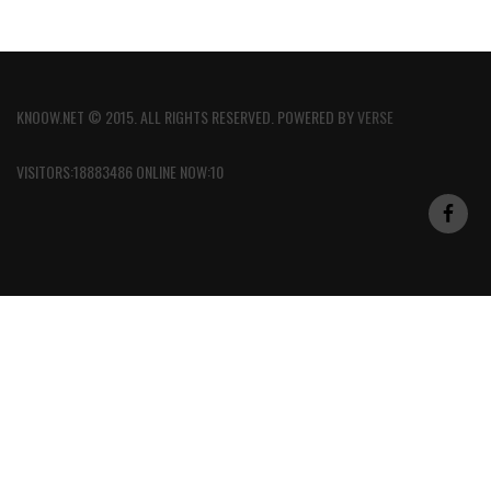
KNOOW.NET © 2015. ALL RIGHTS RESERVED. POWERED BY
VERSE
VISITORS:18883486 ONLINE NOW:10