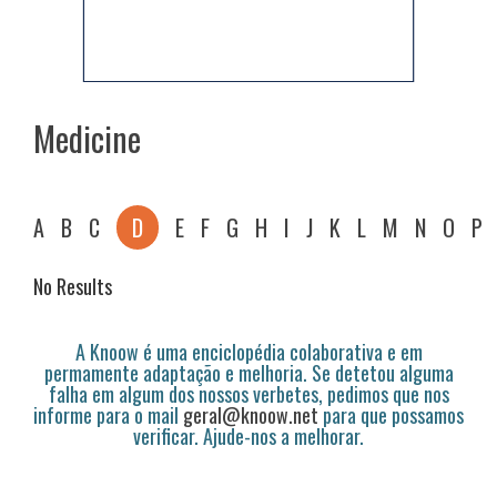
Medicine
A
B
C
D
E
F
G
H
I
J
K
L
M
N
O
P
No Results
A Knoow é uma enciclopédia colaborativa e em
permamente adaptação e melhoria. Se detetou alguma
falha em algum dos nossos verbetes, pedimos que nos
informe para o mail
geral@knoow.net
para que possamos
verificar. Ajude-nos a melhorar.