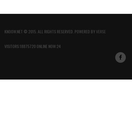
KNOOW.NET © 2015. ALL RIGHTS RESERVED. POWERED BY
VERSE
VISITORS:18875720 ONLINE NOW:24