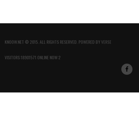
KNOOW.NET © 2015. ALL RIGHTS RESERVED. POWERED BY
VERSE
VISITORS:18901571 ONLINE NOW:2