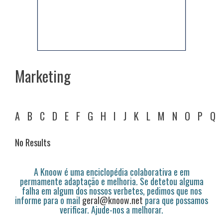
Marketing
A
B
C
D
E
F
G
H
I
J
K
L
M
N
O
P
Q
No Results
A Knoow é uma enciclopédia colaborativa e em
permamente adaptação e melhoria. Se detetou alguma
falha em algum dos nossos verbetes, pedimos que nos
informe para o mail
geral@knoow.net
para que possamos
verificar. Ajude-nos a melhorar.