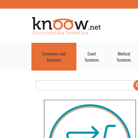
Economics and
Exact
Medical
Business
Sciences
Sciences