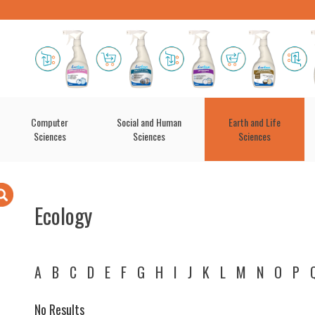
Computer
Social and Human
Earth and Life
Sciences
Sciences
Sciences
Ecology
A
B
C
D
E
F
G
H
I
J
K
L
M
N
O
P
No Results