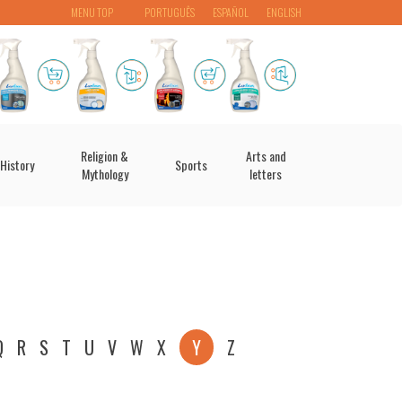
MENU TOP
PORTUGUÊS
ESPAÑOL
ENGLISH
Religion &
Arts and
History
Sports
Mythology
letters
Q
R
S
T
U
V
W
X
Y
Z