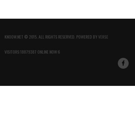
KNOOW.NET © 2015. ALL RIGHTS RESERVED. POWERED BY
VERSE
VISITORS:18879387 ONLINE NOW:6