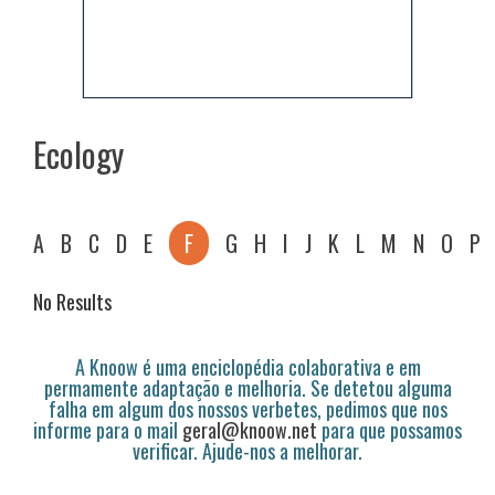
Ecology
A
B
C
D
E
F
G
H
I
J
K
L
M
N
O
P
No Results
A Knoow é uma enciclopédia colaborativa e em
permamente adaptação e melhoria. Se detetou alguma
falha em algum dos nossos verbetes, pedimos que nos
informe para o mail
geral@knoow.net
para que possamos
verificar. Ajude-nos a melhorar.