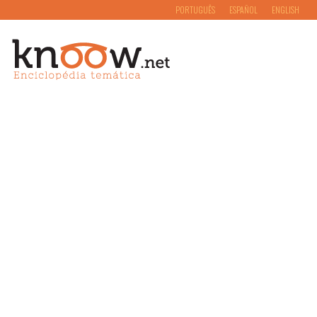
PORTUGUÊS
ESPAÑOL
ENGLISH