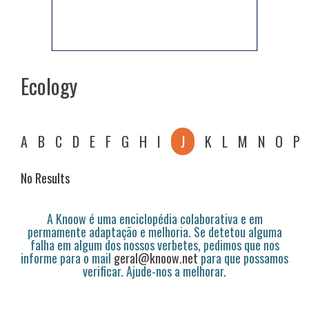
Ecology
A
B
C
D
E
F
G
H
I
J
K
L
M
N
O
P
No Results
A Knoow é uma enciclopédia colaborativa e em
permamente adaptação e melhoria. Se detetou alguma
falha em algum dos nossos verbetes, pedimos que nos
informe para o mail
geral@knoow.net
para que possamos
verificar. Ajude-nos a melhorar.