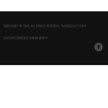
KNOOW.NET © 2015. ALL RIGHTS RESERVED. POWERED BY
VERSE
VISITORS:18881832 ONLINE NOW:5