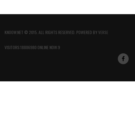
KNOOW.NET © 2015. ALL RIGHTS RESERVED. POWERED BY
VERSE
VISITORS:18886980 ONLINE NOW:9