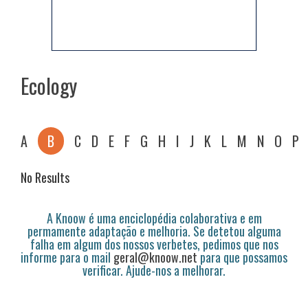
Ecology
A
B
C
D
E
F
G
H
I
J
K
L
M
N
O
P
No Results
A Knoow é uma enciclopédia colaborativa e em
permamente adaptação e melhoria. Se detetou alguma
falha em algum dos nossos verbetes, pedimos que nos
informe para o mail
geral@knoow.net
para que possamos
verificar. Ajude-nos a melhorar.