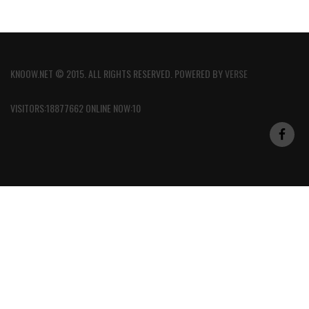
KNOOW.NET © 2015. ALL RIGHTS RESERVED. POWERED BY
VERSE
VISITORS:18877662 ONLINE NOW:10