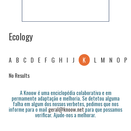
Ecology
A
B
C
D
E
F
G
H
I
J
K
L
M
N
O
P
No Results
A Knoow é uma enciclopédia colaborativa e em
permamente adaptação e melhoria. Se detetou alguma
falha em algum dos nossos verbetes, pedimos que nos
informe para o mail
geral@knoow.net
para que possamos
verificar. Ajude-nos a melhorar.