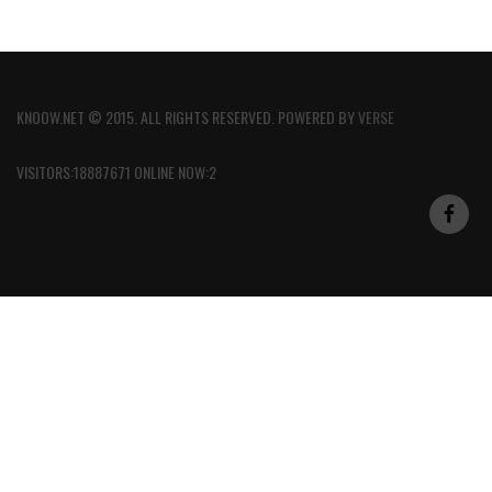
KNOOW.NET © 2015. ALL RIGHTS RESERVED. POWERED BY
VERSE
VISITORS:18887671 ONLINE NOW:2