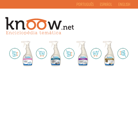
PORTUGUÊS
ESPAÑOL
ENGLISH