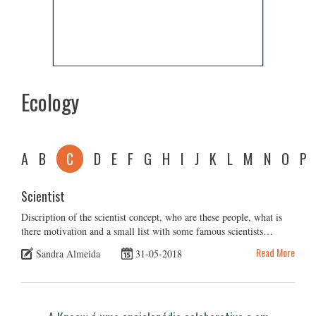
Ecology
A
B
C
D
E
F
G
H
I
J
K
L
M
N
O
P
Scientist
Discription of the scientist concept, who are these people, what is
there motivation and a small list with some famous scientists…
Read More
Sandra Almeida
31-05-2018