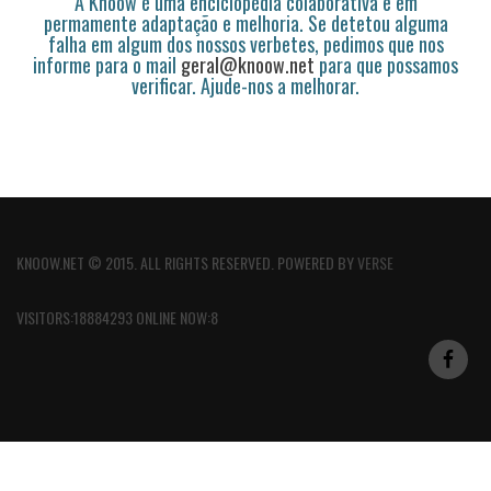
A Knoow é uma enciclopédia colaborativa e em
permamente adaptação e melhoria. Se detetou alguma
falha em algum dos nossos verbetes, pedimos que nos
informe para o mail
geral@knoow.net
para que possamos
verificar. Ajude-nos a melhorar.
KNOOW.NET © 2015. ALL RIGHTS RESERVED. POWERED BY
VERSE
VISITORS:18884293 ONLINE NOW:8