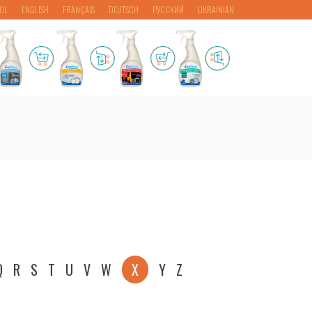
OL
ENGLISH
FRANÇAIS
DEUTSCH
РУССКИЙ
UKRAINIAN
Q
R
S
T
U
V
W
X
Y
Z