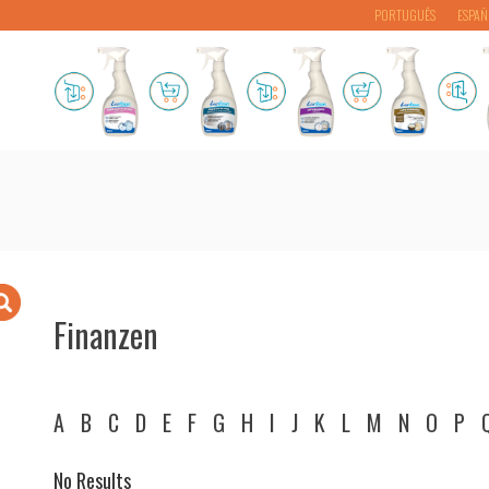
PORTUGUÊS
ESPAÑ
Finanzen
A
B
C
D
E
F
G
H
I
J
K
L
M
N
O
P
No Results