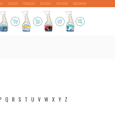
OL
ENGLISH
FRANÇAIS
DEUTSCH
РУССКИЙ
UKRAINIAN
P
Q
R
S
T
U
V
W
X
Y
Z