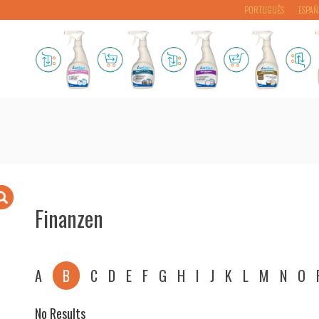
PORTUGUÊS
ESPAÑ
Finanzen
A
B
C
D
E
F
G
H
I
J
K
L
M
N
O
No Results