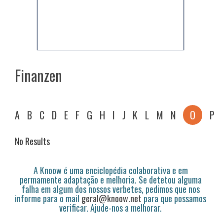
Finanzen
A
B
C
D
E
F
G
H
I
J
K
L
M
N
O
P
No Results
A Knoow é uma enciclopédia colaborativa e em
permamente adaptação e melhoria. Se detetou alguma
falha em algum dos nossos verbetes, pedimos que nos
informe para o mail
geral@knoow.net
para que possamos
verificar. Ajude-nos a melhorar.