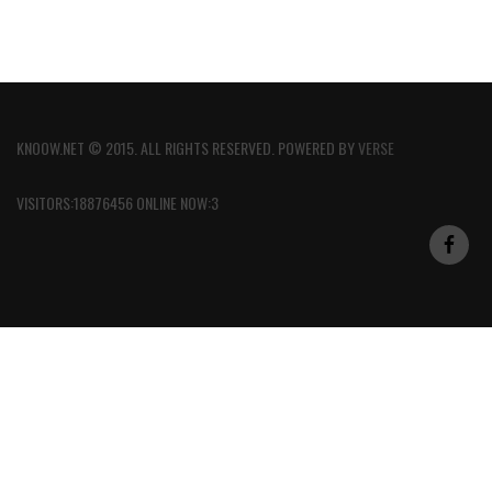
KNOOW.NET © 2015. ALL RIGHTS RESERVED. POWERED BY
VERSE
VISITORS:18876456 ONLINE NOW:3