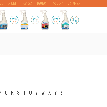
OL
ENGLISH
FRANÇAIS
DEUTSCH
РУССКИЙ
UKRAINIAN
P
Q
R
S
T
U
V
W
X
Y
Z