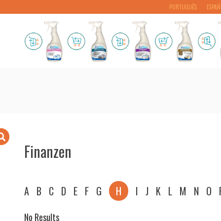
PORTUGUÊS
ESPAÑ
Finanzen
A
B
C
D
E
F
G
H
I
J
K
L
M
N
O
No Results