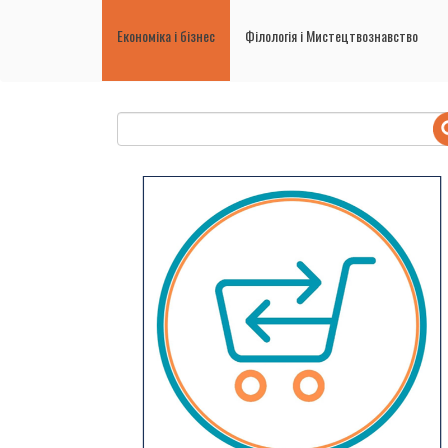
Економіка і бізнес
Філологія і Мистецтвознавство