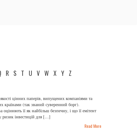
Q
R
S
T
U
V
W
X
Y
Z
якості цінних паперів, випущених компаніями та
х країнами (так званий суверенний борг).
 оцінюють її як найбільш безпечну, і що її емітент
у ризик інвестицій для […]
Read More