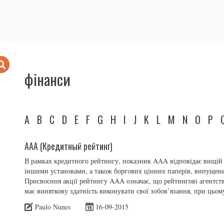
фінанси
A
B
C
D
E
F
G
H
I
J
K
L
M
N
O
P
AAA (Кредитный рейтинг)
В рамках кредитного рейтингу, показник AAA відповідає вищій 
іншими установами, а також боргових цінних паперів, випущени
Присвоєння акції рейтингу AAA означає, що рейтингові агентства
має виняткову здатність виконувати свої зобов’язання, при цьом
Paulo Nunes
16-09-2015