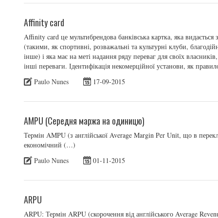
Affinity card
Affinity card це мультибрендова банківська картка, яка видаєть
(такими, як спортивні, розважальні та культурні клуби, благодійні
інше) і яка має на меті надання ряду переваг для своїх власникі
інші переваги. Ідентифікація некомерційної установи, як правил
Paulo Nunes
17-09-2015
AMPU (Середня маржа на одиницю)
Термін AMPU (з англійської Average Margin Per Unit, що в перек
економічний (…)
Paulo Nunes
01-11-2015
ARPU
ARPU: Термін ARPU (скорочення від англійського Average Revenue