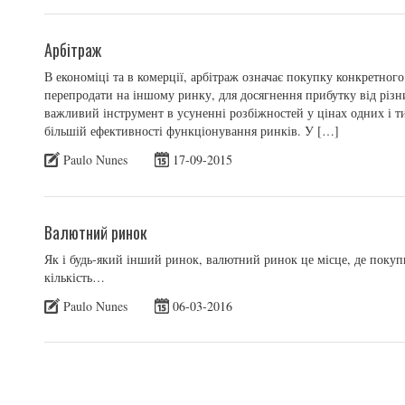
Арбітраж
В економіці та в комерції, арбітраж означає покупку конкретног
перепродати на іншому ринку, для досягнення прибутку від різни
важливий інструмент в усуненні розбіжностей у цінах одних і т
більшій ефективності функціонування ринків. У […]
Paulo Nunes
17-09-2015
Валютний ринок
Як і будь-який інший ринок, валютний ринок це місце, де покупц
кількість…
Paulo Nunes
06-03-2016