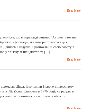
Read More
ng Services, що в перекладі означає “Автоматизована
бробки інформації, яка використовується для
на Денисом Гладуелл, і розпочавши свою роботу в
бо у зв’язку зі швидкістю та […]
Read More
 відома як Школа Економіки Нового університету
тету Лісабона. Створена в 1976 році, як результат
щих найпрестижніших у світі шкіл в області
Read More