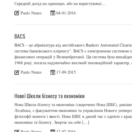
Середній дохід на одиницю, або на користувача)…
Paulo Nunes
04-01-2016
BACS
BACS – це абревіатура від англійського Bankers Automated Cleari
система банківського клірингу”. BACS є електронною системою о
фінансових операцій у Великобританії. Ця система була винайде
1968 році, носила надзвичайно високий інноваційний характер, а
Paulo Nunes
17-09-2015
Hової Школи бізнесу та економіки
Нова Школа бізнесу та економіки (скорочено Нова ШБЕ), раніше
Лісабона, є факультетом економіки та управління Нового універси
філософії вимоги і якості, Нова ШБЕ в даний час є однією з кра
економіки та бізнесу. Звертає на себе […]
Paulo Nunes
17-07-2016