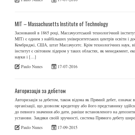
MIT – Massachusetts Institute of Technology
Заснований в 1865 році, Массачусетський технологічний інститут (
MIT) є одним з найбільших університетських центрів освіти і д
Кембриджі, США, штат Массачусетс. Крім технологічних наук, ві
інститут є світовим лідером у таких областях, як менеджмент, е
науки і […]
Paulo Nunes
17-07-2016
Авторизація за дебетом
Авторизація за дебетом, також відома як Прямий дебет, означає
організації, що дозволяє кредитору або його представнику здій
до певного значення або дати, раніше встановленого на депозитн
установи. Завдяки своїй зручності, система Прямого дебету шир
Paulo Nunes
17-09-2015