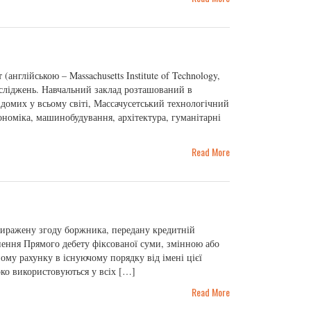
англійською – Massachusetts Institute of Technology,
осліджень. Навчальний заклад розташований в
домих у всьому світі, Массачусетський технологічний
кономіка, машинобудування, архітектура, гуманітарні
Read More
 виражену згоду боржника, передану кредитній
снення Прямого дебету фіксованої суми, змінною або
ому рахунку в існуючому порядку від імені цієї
око використовуються у всіх […]
Read More