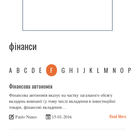
фінанси
A
B
C
D
E
F
G
H
I
J
K
L
M
N
O
P
Фінансова автономія
Фінансова автономія вказує на частку загального обсягу
вкладень компанії (у тому числі вкладення в інвестиційні
товари, фінансові вкладення…
Read More
Paulo Nunes
15-01-2016