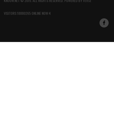
KNOOW.NET © 2015. ALL RIGHTS RESERVED. POWERED BY
VERSE
VISITORS:18880265 ONLINE NOW:4