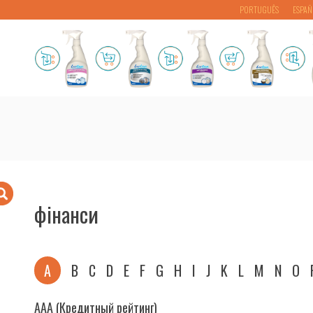
PORTUGUÊS
ESPAÑ
фінанси
A
B
C
D
E
F
G
H
I
J
K
L
M
N
O
AAA (Кредитный рейтинг)