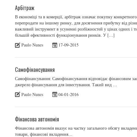
Арбітраж
В економіці та в комерції, арбітраж означає покупку конкретног
перепродати на іншому ринку, для досягнення прибутку від різни
важливий інструмент в усуненні розбіжностей у цінах одних і т
більшій ефективності функціонування ринків. У […]
Paulo Nunes
17-09-2015
Самофінансування
Самофінансування: Самофінансування відповідає фінансовим зас
джерело фінансування для інвестування. Такий вид …
Paulo Nunes
04-01-2016
Фінансова автономія
Фінансова автономія вказує на частку загального обсягу вкладень
товари, фінансові вкладення…