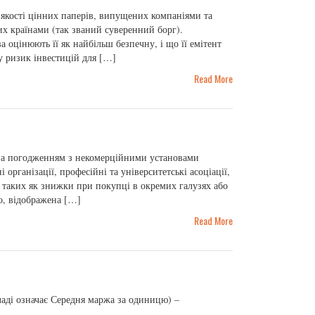
якості цінних паперів, випущених компаніями та
х країнами (так званий суверенний борг).
 оцінюють її як найбільш безпечну, і що її емітент
у ризик інвестицій для […]
Read More
ся за погодженням з некомерційними установами
 організації, професійні та університетські асоціації,
в, таких як знижки при покупці в окремих галузях або
о, відображена […]
Read More
ладі означає Середня маржа за одиницю) –