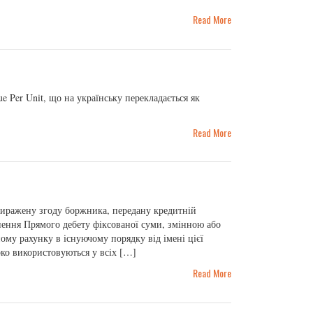
Read More
 Per Unit, що на українську перекладається як
Read More
 виражену згоду боржника, передану кредитній
снення Прямого дебету фіксованої суми, змінною або
ому рахунку в існуючому порядку від імені цієї
око використовуються у всіх […]
Read More