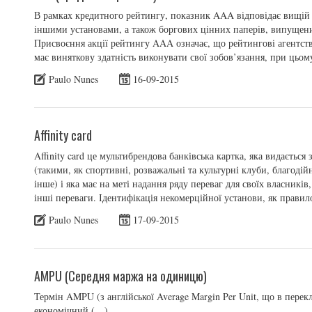
В рамках кредитного рейтингу, показник AAA відповідає вищій 
іншими установами, а також боргових цінних паперів, випущени
Присвоєння акції рейтингу AAA означає, що рейтингові агентства
має виняткову здатність виконувати свої зобов’язання, при цьом
Paulo Nunes
16-09-2015
Affinity card
Affinity card це мультибрендова банківська картка, яка видаєть
(такими, як спортивні, розважальні та культурні клуби, благодійні
інше) і яка має на меті надання ряду переваг для своїх власникі
інші переваги. Ідентифікація некомерційної установи, як правил
Paulo Nunes
17-09-2015
AMPU (Середня маржа на одиницю)
Термін AMPU (з англійської Average Margin Per Unit, що в перек
економічний (…)