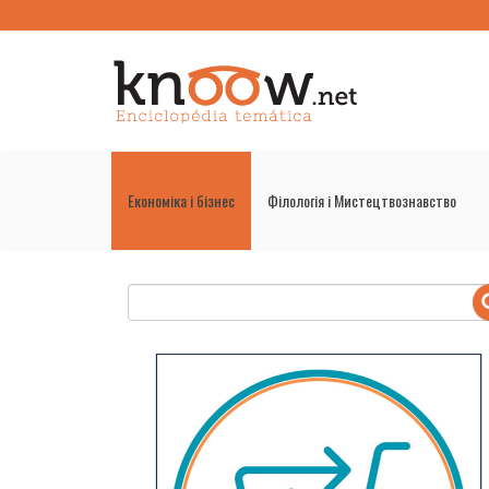
Економіка і бізнес
Філологія і Мистецтвознавство