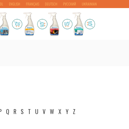
OL
ENGLISH
FRANÇAIS
DEUTSCH
РУССКИЙ
UKRAINIAN
P
Q
R
S
T
U
V
W
X
Y
Z