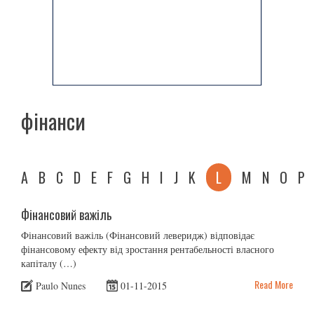
фінанси
A
B
C
D
E
F
G
H
I
J
K
L
M
N
O
P
Фінансовий важіль
Фінансовий важіль (Фінансовий леверидж) відповідає
фінансовому ефекту від зростання рентабельності власного
капіталу (…)
Read More
Paulo Nunes
01-11-2015