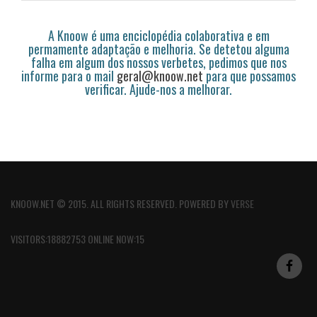
A Knoow é uma enciclopédia colaborativa e em
permamente adaptação e melhoria. Se detetou alguma
falha em algum dos nossos verbetes, pedimos que nos
informe para o mail
geral@knoow.net
para que possamos
verificar. Ajude-nos a melhorar.
KNOOW.NET © 2015. ALL RIGHTS RESERVED. POWERED BY
VERSE
VISITORS:18882753 ONLINE NOW:15