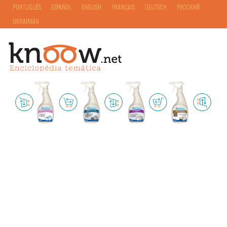
PORTUGUÊS
ESPAÑOL
ENGLISH
FRANÇAIS
DEUTSCH
РУССКИЙ
UKRAINIAN