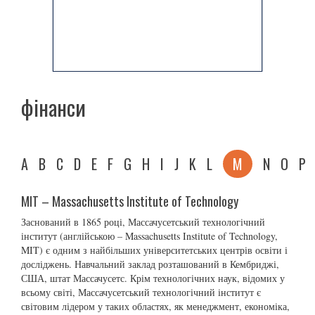
фінанси
A
B
C
D
E
F
G
H
I
J
K
L
M
N
O
P
MIT – Massachusetts Institute of Technology
Заснований в 1865 році, Массачусетський технологічний
інститут (англійською – Massachusetts Institute of Technology,
MIT) є одним з найбільших університетських центрів освіти і
досліджень. Навчальний заклад розташований в Кембриджі,
США, штат Массачусетс. Крім технологічних наук, відомих у
всьому світі, Массачусетський технологічний інститут є
світовим лідером у таких областях, як менеджмент, економіка,