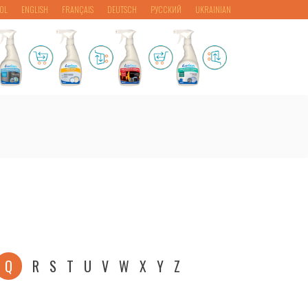
OL
ENGLISH
FRANÇAIS
DEUTSCH
РУССКИЙ
UKRAINIAN
Q
R
S
T
U
V
W
X
Y
Z