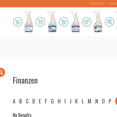
PORTUGUÊS
ESPAÑ
Finanzen
A
B
C
D
E
F
G
H
I
J
K
L
M
N
O
P
No Results