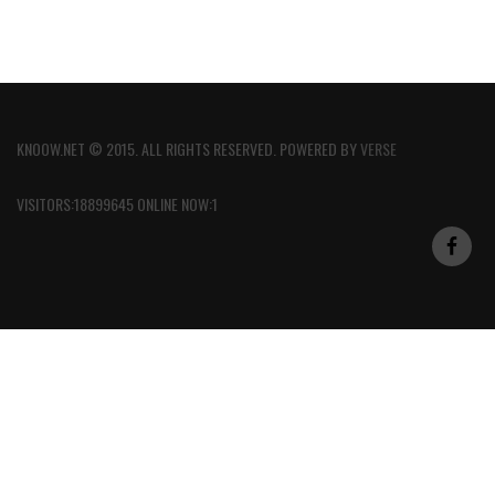
KNOOW.NET © 2015. ALL RIGHTS RESERVED. POWERED BY
VERSE
VISITORS:18899645 ONLINE NOW:1