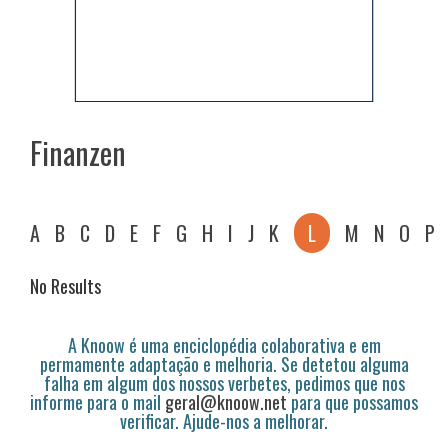
Finanzen
A
B
C
D
E
F
G
H
I
J
K
L
M
N
O
P
No Results
A Knoow é uma enciclopédia colaborativa e em
permamente adaptação e melhoria. Se detetou alguma
falha em algum dos nossos verbetes, pedimos que nos
informe para o mail
geral@knoow.net
para que possamos
verificar. Ajude-nos a melhorar.