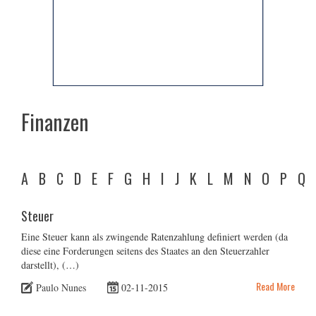
Finanzen
A
B
C
D
E
F
G
H
I
J
K
L
M
N
O
P
Q
Steuer
Eine Steuer kann als zwingende Ratenzahlung definiert werden (da
diese eine Forderungen seitens des Staates an den Steuerzahler
darstellt), (…)
Read More
Paulo Nunes
02-11-2015