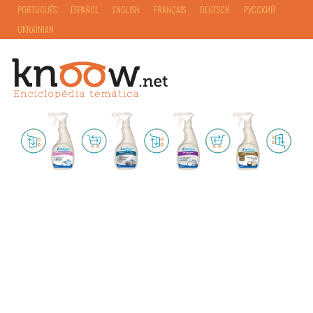
PORTUGUÊS
ESPAÑOL
ENGLISH
FRANÇAIS
DEUTSCH
РУССКИЙ
UKRAINIAN