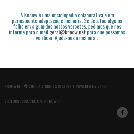
A Knoow é uma enciclopédia colaborativa e em
permamente adaptação e melhoria. Se detetou alguma
falha em algum dos nossos verbetes, pedimos que nos
informe para o mail
geral@knoow.net
para que possamos
verificar. Ajude-nos a melhorar.
KNOOW.NET © 2015. ALL RIGHTS RESERVED. POWERED BY
VERSE
VISITORS:18887700 ONLINE NOW:6