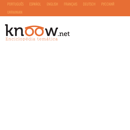
PORTUGUÊS
ESPAÑOL
ENGLISH
FRANÇAIS
DEUTSCH
РУССКИЙ
UKRAINIAN