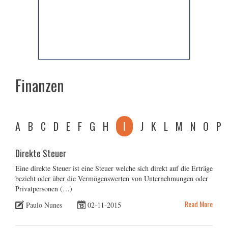
Finanzen
A
B
C
D
E
F
G
H
I
J
K
L
M
N
O
P
Direkte Steuer
Eine direkte Steuer ist eine Steuer welche sich direkt auf die Erträge
bezieht oder über die Vermögenswerten von Unternehmungen oder
Privatpersonen (…)
Read More
Paulo Nunes
02-11-2015