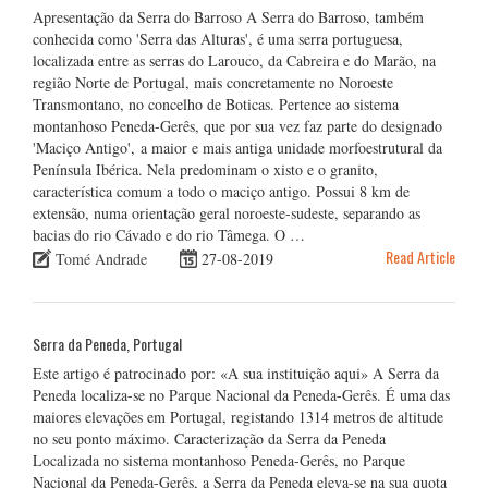
Apresentação da Serra do Barroso A Serra do Barroso, também
conhecida como 'Serra das Alturas', é uma serra portuguesa,
localizada entre as serras do Larouco, da Cabreira e do Marão, na
região Norte de Portugal, mais concretamente no Noroeste
Transmontano, no concelho de Boticas. Pertence ao sistema
montanhoso Peneda-Gerês, que por sua vez faz parte do designado
'Maciço Antigo', a maior e mais antiga unidade morfoestrutural da
Península Ibérica. Nela predominam o xisto e o granito,
característica comum a todo o maciço antigo. Possui 8 km de
extensão, numa orientação geral noroeste-sudeste, separando as
bacias do rio Cávado e do rio Tâmega. O …
Read Article
Tomé Andrade
27-08-2019
Serra da Peneda, Portugal
Este artigo é patrocinado por: «A sua instituição aqui» A Serra da
Peneda localiza-se no Parque Nacional da Peneda-Gerês. É uma das
maiores elevações em Portugal, registando 1314 metros de altitude
no seu ponto máximo. Caracterização da Serra da Peneda
Localizada no sistema montanhoso Peneda-Gerês, no Parque
Nacional da Peneda-Gerês, a Serra da Peneda eleva-se na sua quota