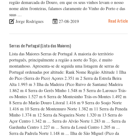
região demarcada do Douro, em que os seus vinhos levam o nosso
nome além fronteiras, falamos claramente do Vinho do Porto e das
suas …
Read Article
Jorge Rodrigues
27-08-2019
Serras de Portugal (Lista das Maiores)
Lista das Maiores Serras de Portugal A maioria do território
português, principalmente a região a norte do Tejo, é muito
montanhoso. Apresenta-se de seguida uma listagem de serras de
Portugal ordenadas por altitude: Rank Nome Região Altitude 1 Ilha
do Pico (Serra do Pico) Açores 2.351 m 2 Serra da Estrela Beira
Alta 1.993 m 3 Ilha da Madeira (Pico Ruivo de Santana) Madeira
1.862 m 4 Serra do Gerês Minho 1.548 m 5 Serra do Larouco Trás-
os-Montes 1.527 m 6 Serra de Montesinho Trás-os-Montes 1.492 m
8 Serra do Marão Douro Litoral 1.416 m 9 Serra do Soajo Norte
1.416 m 10 Serra de Montemuro Norte 1.382 m 11 Serra da Peneda
Minho 1.374 m 12 Serra da Nogueira Norte 1.320 m 13 Serra do
Açor Centro 1.342 m ... Serra do Alvão Norte 1.283 m ... Serra da
Gardunha Centro 1.227 m ... Serra da Lousã Centro 1.205 m ...
Serra da Padrela Norte 1.148 m ... Ilha de São Miguel (Pico da