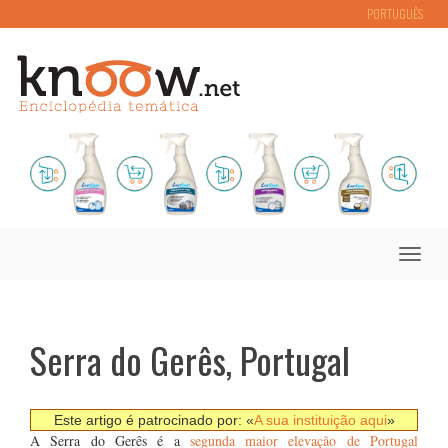
PORTUGUÊS
Toggle
naviga
Serra do Gerês, Portugal
Este artigo é patrocinado por: «
A sua instituição aqui
»
A Serra do Gerês é a
segunda maior elevação de Portugal