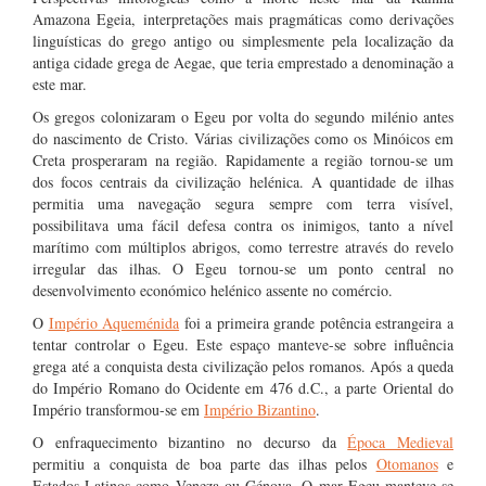
Amazona Egeia, interpretações mais pragmáticas como derivações
linguísticas do grego antigo ou simplesmente pela localização da
antiga cidade grega de Aegae, que teria emprestado a denominação a
este mar.
Os gregos colonizaram o Egeu por volta do segundo milénio antes
do nascimento de Cristo. Várias civilizações como os Minóicos em
Creta prosperaram na região. Rapidamente a região tornou-se um
dos focos centrais da civilização helénica. A quantidade de ilhas
permitia uma navegação segura sempre com terra visível,
possibilitava uma fácil defesa contra os inimigos, tanto a nível
marítimo com múltiplos abrigos, como terrestre através do revelo
irregular das ilhas. O Egeu tornou-se um ponto central no
desenvolvimento económico helénico assente no comércio.
O
Império Aqueménida
foi a primeira grande potência estrangeira a
tentar controlar o Egeu. Este espaço manteve-se sobre influência
grega até a conquista desta civilização pelos romanos. Após a queda
do Império Romano do Ocidente em 476 d.C., a parte Oriental do
Império transformou-se em
Império Bizantino
.
O enfraquecimento bizantino no decurso da
Época Medieval
permitiu a conquista de boa parte das ilhas pelos
Otomanos
e
Estados Latinos como Veneza ou Génova. O mar Egeu manteve-se