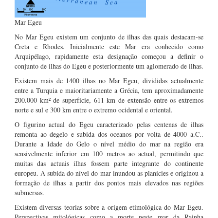
Mar Egeu
No Mar Egeu existem um conjunto de ilhas das quais destacam-se
Creta e Rhodes. Inicialmente este Mar era conhecido como
Arquipélago, rapidamente esta designação começou a definir o
conjunto de ilhas do Egeu e posteriormente um aglomerado de ilhas.
Existem mais de 1400 ilhas no Mar Egeu, divididas actualmente
entre a Turquia e maioritariamente a Grécia, tem aproximadamente
200.000 km² de superfície, 611 km de extensão entre os extremos
norte e sul e 300 km entre o extremo ocidental e oriental.
O figurino actual do Egeu caracterizado pelas centenas de ilhas
remonta ao degelo e subida dos oceanos por volta de 4000 a.C..
Durante a Idade do Gelo o nível médio do mar na região era
sensivelmente inferior em 100 metros ao actual, permitindo que
muitas das actuais ilhas fossem parte integrante do continente
europeu. A subida do nível do mar inundou as planícies e originou a
formação de ilhas a partir dos pontos mais elevados nas regiões
submersas.
Existem diversas teorias sobre a origem etimológica do Mar Egeu.
Perspectivas mitológicas como a morte neste mar da Rainha