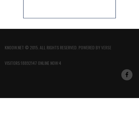
KNOOW.NET © 2015. ALL RIGHTS RESERVED. POWERED BY
VERSE
VISITORS:18892147 ONLINE NOW:4