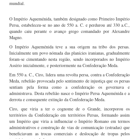
mundial.
O Império Aqueménida, também designado como Primeiro Império
Persa, estabeleceu-se no ano de 550 a. C. e perdurou até 330 a.C.,
quando caiu perante o avanço grego comandado por Alexandre
Magno.
O Império Aqueménida teve a sua origem na tribo dos persas.
Inicialmente um povo nómada das planícies iranianas, gradualmente
foram-se cimentando nesta região, sendo incorporados no Império
Assírio inicialmente, e posteriormente na Confederação Meda.
Em 550 a. C., Ciro, lidera uma revolta persa, contra a Confederação
Meda, rebelião provocada pelo sentimento de injustiça que os persas
sentiam pela forma como a confederação os governava e
administrava. Desta rebelião nasce o Império Persa Aqueménida e a
derrota e consequente extinção da Confederação Meda.
Ciro, que viria a ter o cognome de o Grande, incorporou os
territórios da Confederação em territórios Persas, formando assim
um Império que viria a influenciar o Império Romano em termos
administrativos e construção de vias de comunicação (estradas) que
beneficiavam as trocas comerciais e deslocação de tropas pelos