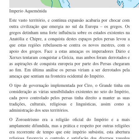
Imperio Aqueménida
Este vasto território, e contínua expansão acabaria por chocar com
outra civilização que emergia no sul da Europa – os gregos. Os
gregos detinham uma forte influência sobre os estados existentes na
Anatólia e Chipre, a conquista destes espaços pelos persas levou a
que estas regiões rebelassem-se contra os novos mestres, com o
apoio dos gregos. Face a estas ameaças os imperadores Dário e
Xerxes tentaram conquistar a Grécia, mas ambos foram derrotados e
as aspirações de conquista europeia por parte dos Persas chegaram
ao fim. Em última análise os persas viriam a ser derrotados pela
ameaça que sentiam na fronteira ocidental do Império.
O tipo de governação implementada por Ciro, o Grande tinha em
consideração as várias sensibilidades existentes no seio do Império,
cada povo controlado pelos persas tinha direito a manter as suas
tradições, culturais, religiosas e linguísticas, assim como a
administração dos seus territórios.
O Zoroastrismo era a religião oficial do Império e a mais
amplamente difundida, mas a prática e respeito por outras religiões
era recorrente de tempo que este império subsistiu, esta abertura
religiosa favorecia o controlo e satisfação dos diversos vassalos