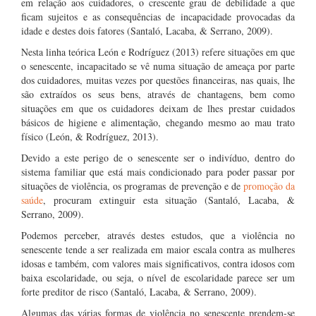
em relação aos cuidadores, o crescente grau de debilidade a que
ficam sujeitos e as consequências de incapacidade provocadas da
idade e destes dois fatores (Santaló, Lacaba, & Serrano, 2009).
Nesta linha teórica León e Rodríguez (2013) refere situações em que
o senescente, incapacitado se vê numa situação de ameaça por parte
dos cuidadores, muitas vezes por questões financeiras, nas quais, lhe
são extraídos os seus bens, através de chantagens, bem como
situações em que os cuidadores deixam de lhes prestar cuidados
básicos de higiene e alimentação, chegando mesmo ao mau trato
físico (León, & Rodríguez, 2013).
Devido a este perigo de o senescente ser o indivíduo, dentro do
sistema familiar que está mais condicionado para poder passar por
situações de violência, os programas de prevenção e de
promoção da
saúde
, procuram extinguir esta situação (Santaló, Lacaba, &
Serrano, 2009).
Podemos perceber, através destes estudos, que a violência no
senescente tende a ser realizada em maior escala contra as mulheres
idosas e também, com valores mais significativos, contra idosos com
baixa escolaridade, ou seja, o nível de escolaridade parece ser um
forte preditor de risco (Santaló, Lacaba, & Serrano, 2009).
Algumas das várias formas de violência no senescente prendem-se