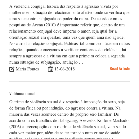
A violência conjugal lésbica diz respeito à agressão vivida por
mulheres em situação de relacionamento afetivo onde se verifica que
uma se encontra subjugada ao poder da outra. De acordo com as
pesquisas de Avena (2010) é importante referir que, dentro de um
relacionamento conjugal deve imperar o amor, seja qual for a
orientação sexual em questão, uma vez que quem ama não agride.
No caso das relações conjugais lésbicas, tal como acontece em outras
relações, quando começamos a verificar contornos de violência, há
sempre a agressora e a vítima em que a primeira coloca a segunda
numa situação de subjugação, anulação …
Read Article
Maria Fontes
13-06-2018
Violência sexual
O crime de violência sexual diz respeito à imposição do sexo, seja
de forma física ou por indução, do agressor contra a vítima. Na
maioria das vezes acontece dentro do próprio seio familiar. De
acordo com os trabalhos de Habigzang, Azevedo, Koller e Machado
(2006) a preocupação com o crime de violência sexual, vem sendo
cada vez maior por, além de se ter tornado num crime de saúde
pública, cada vez é maior a sua incidência contra crianças e