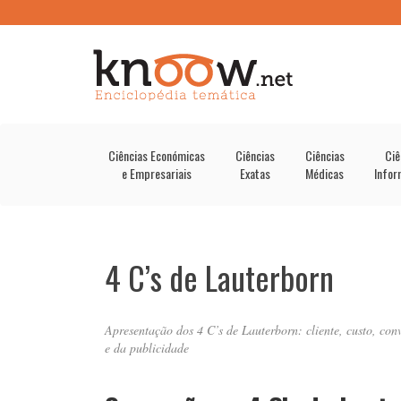
Ciências Económicas
Ciências
Ciências
Ciê
e Empresariais
Exatas
Médicas
Infor
4 C’s de Lauterborn
Apresentação dos 4 C’s de Lauterborn: cliente, custo, co
e da publicidade