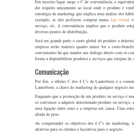
Em terceiro lugar surge o C de conveniência, o equivalen
diz respeito unicamente ao local onde o produto é vend
estratégia de marketing que implica uma análise dos háb
exemplo, se eles preferem comprar numa
loja virtual
ou
serviço, etc. A conveniência implica que o produto est
diversos pontos de distribuição.
Será em grande parte o custo global do produto a determ
empresa serão maiores quanto maior for o custo-benefíci
convenientes há que manter um diálogo aberto com os cons
forma a disponibilizar produtos e serviços que estejam de 
Comunicação
Por fim, o último C dos 4 C’s de Lauterborn é a comu
Lauterborn, a chave do marketing de qualquer negócio mo
Enquanto que a promoção de um produto ou serviço é usad
os convencer a adquirir determinado produto ou serviço, 
uma ligação entre estes e a empresa em causa. Uma estr
aliada de peso.
Ao compreender os objetivos dos 4 C’s do marketing, u
atrativas para os clientes e lucrativas para o negócio.