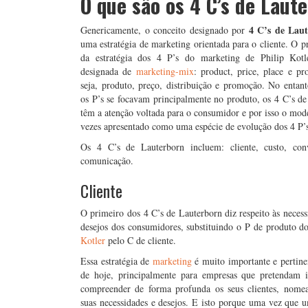
O que são os 4 C’s de Laut
4 C’s de Lau
Genericamente, o conceito designado por
uma estratégia de marketing orientada para o cliente. O p
da estratégia dos 4 P’s do marketing de Philip Kot
designada de
marketing-mix
: product, price, place e p
seja, produto, preço, distribuição e promoção. No entan
os P’s se focavam principalmente no produto, os 4 C’s d
têm a atenção voltada para o consumidor e por isso o mod
vezes apresentado como uma espécie de evolução dos 4 P’
Os 4 C’s de Lauterborn incluem: cliente, custo, con
comunicação.
Cliente
O primeiro dos 4 C’s de Lauterborn diz respeito às necess
desejos dos consumidores, substituindo o P de produto d
Kotler
pelo C de cliente.
Essa estratégia de
marketing
é muito importante e pertine
de hoje, principalmente para empresas que pretendam id
compreender de forma profunda os seus clientes, nome
suas necessidades e desejos. E isto porque uma vez que 