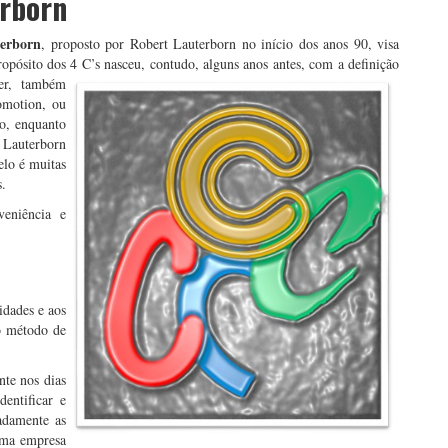
erborn
terborn
, proposto por Robert Lauterborn no início dos anos 90, visa
ropósito dos 4 C’s nasceu,
contudo, alguns anos antes, com a definição
ler, também
romotion, ou
to, enquanto
e Lauterborn
elo é muitas
s.
veniência e
idades e aos
o método de
nte nos dias
entificar e
adamente as
uma empresa