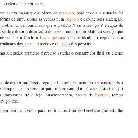
 serviço que ele procura.
rocura era maior que a oferta do
mercado
, hoje em dia a situação foi
ca forma de impulsionar as vendas num
negócio
é dar-lhe toda a atenção,
eus problemas demonstrando que o produto X ou o serviço Y é capaz de
a-se de colocar à disposição do consumidor, um produto ou serviço que
 que estudar a fundo a
buyer persona
(cliente ideal) do negócio para
izada aos desejos e até medos e objeções das pessoas.
a alteração: primeiro é preciso estudar o consumidor final ou cliente
ata de definir um preço, segundo Lauterborn, mas sim um custo, pois o
e compra de um produto para um consumidor. E esse custo inclui o
transportes até à loja, estacionamento, pacote de
Internet
, tempo
rviço, etc.
esa terá de investir para, no fim, usufruir do benefício que esta lhe