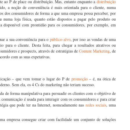
te ao P de place ou distribuição. Mas, entanto enquanto a
distribuição
ido, a noção de conveniência é mais orientada para o cliente, numa
itos dos consumidores de forma a que uma empresa possa perceber, por
 numa loja física, quanto estão dispostos a pagar pelo produto ou
eja disponível com prontidão para os consumidores, por exemplo, em
inar a sua conveniência para o
público-alvo
, por isso as vendas de uma
o para o cliente. Desta feita, para chegar a resultados atrativos ou
umidores e prospects, através de estratégias de
Content Marketing
, de
acordo com as suas expetativas.
nicação – que vem tomar o lugar do P de
promoção
– é, na ótica de
derno. Sem ela, os 4 Cs do marketing não teriam sucesso.
a de forma manipulativa para persuadir os clientes com o objetivo de
a comunicação é usada para interagir com os consumidores e para criar
atégia que pode ter na Internet, nomeadamente nas
redes sociais
, uma
ma empresa consegue criar com facilidade um conjunto de soluções