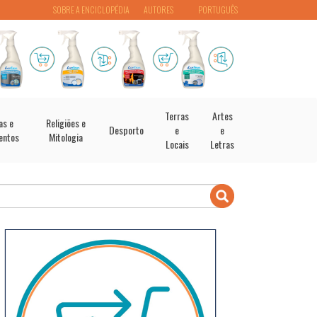
SOBRE A ENCICLOPÉDIA
AUTORES
PORTUGUÊS
Terras
Artes
as e
Religiões e
Desporto
e
e
entos
Mitologia
Locais
Letras