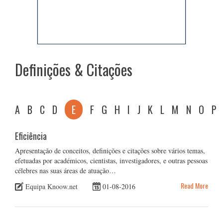
Definições & Citações
A
B
C
D
E
F
G
H
I
J
K
L
M
N
O
P
Eficiência
Apresentação de conceitos, definições e citações sobre vários temas,
efetuadas por académicos, cientistas, investigadores, e outras pessoas
célebres nas suas áreas de atuação…
Read More
Equipa Knoow.net
01-08-2016