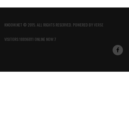
KNOOW.NET © 2015. ALL RIGHTS RESERVED. POWERED BY
VERSE
VISITORS:18896811 ONLINE NOW:7