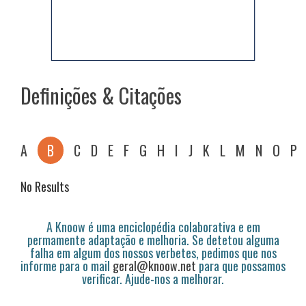
Definições & Citações
A
B
C
D
E
F
G
H
I
J
K
L
M
N
O
P
No Results
A Knoow é uma enciclopédia colaborativa e em
permamente adaptação e melhoria. Se detetou alguma
falha em algum dos nossos verbetes, pedimos que nos
informe para o mail
geral@knoow.net
para que possamos
verificar. Ajude-nos a melhorar.