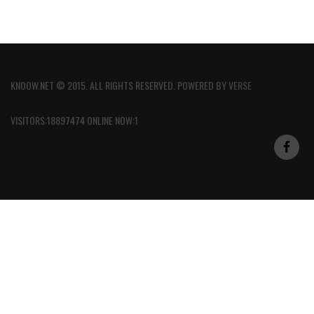
KNOOW.NET © 2015. ALL RIGHTS RESERVED. POWERED BY
VERSE
VISITORS:18897474 ONLINE NOW:1