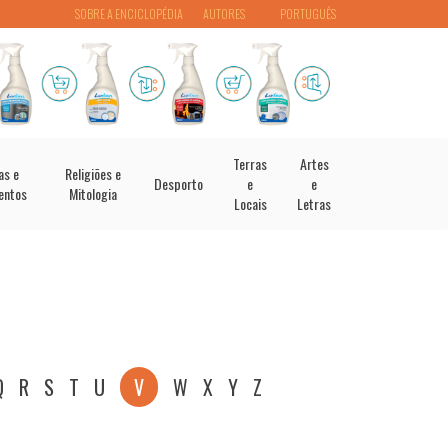
SOBRE A ENCICLOPÉDIA
AUTORES
PORTUGUÊS
Terras
Artes
as e
Religiões e
Desporto
e
e
entos
Mitologia
Locais
Letras
Q
R
S
T
U
V
W
X
Y
Z