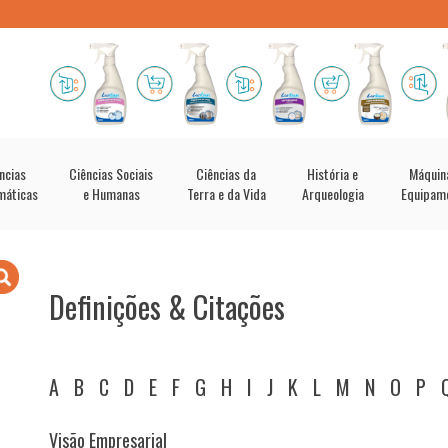
ncias
Ciências Sociais
Ciências da
História e
Máquin
máticas
e Humanas
Terra e da Vida
Arqueologia
Equipam
Definições & Citações
A
B
C
D
E
F
G
H
I
J
K
L
M
N
O
P
Visão Empresarial