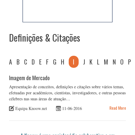
Definições & Citações
A
B
C
D
E
F
G
H
I
J
K
L
M
N
O
P
Imagem de Mercado
Apresentação de conceitos, definições e citações sobre vários temas,
efetuadas por académicos, cientistas, investigadores, e outras pessoas
célebres nas suas áreas de atuação…
Read More
Equipa Knoow.net
11-06-2016