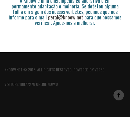
A Knoow é uma enciclopédia colaborativa e em
permamente adaptação e melhoria. Se detetou alguma
falha em algum dos nossos verbetes, pedimos que nos
informe para o mail
geral@knoow.net
para que possamos
verificar. Ajude-nos a melhorar.
KNOOW.NET © 2015. ALL RIGHTS RESERVED. POWERED BY
VERSE
VISITORS:18877278 ONLINE NOW:0