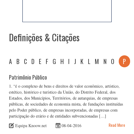
Definições & Citações
A
B
C
D
E
F
G
H
I
J
K
L
M
N
O
P
Patrimônio Público
1. “é o complexo de bens e direitos de valor econômico, artístico,
estético, histórico e turístico da União, do Distrito Federal, dos
Estados, dos Municípios, Territórios, de autarquias, de empresas
públicas, de sociedades de economia mista, de fundações instituídas
pelo Poder público, de empresas incorporadas, de empresas com
participação do erário e de entidades subvencionadas […]
Read More
Equipa Knoow.net
08-04-2016