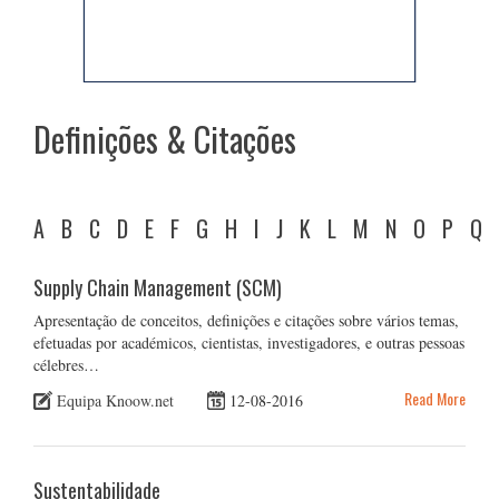
Definições & Citações
A
B
C
D
E
F
G
H
I
J
K
L
M
N
O
P
Q
Supply Chain Management (SCM)
Apresentação de conceitos, definições e citações sobre vários temas,
efetuadas por académicos, cientistas, investigadores, e outras pessoas
célebres…
Read More
Equipa Knoow.net
12-08-2016
Sustentabilidade