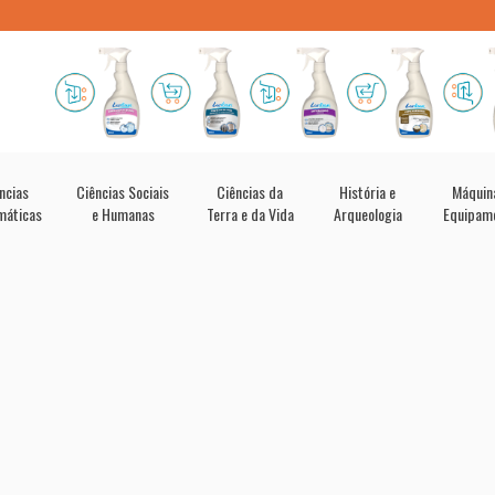
ncias
Ciências Sociais
Ciências da
História e
Máquin
máticas
e Humanas
Terra e da Vida
Arqueologia
Equipam