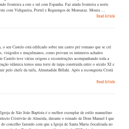
do fronteira a este e sul com Espanha. Faz ainda fronteira a norte
oeste com Vidigueira, Portel e Reguengos de Monsaraz. Moura …
Read Article
, o seu Castelo está edificado sobre um castro pré romano que se crê
nos, visigodos e muçulmanos, como provam os inúmeros achados
e Castelo teve várias origens e reconstruções acompanhando toda a
pação islâmica temos uma torre de taipa construída entre o século XI e
r pelo chefe da taifa, Almutadide Billahi. Após a reconquista Cristã
Read Article
 Igreja de São João Baptista é o melhor exemplar de estilo manuelino
quitecto Cristóvão de Almeida, durante o reinado de Dom Manuel I que
 do concelho fazendo com que a Igreja de Santa Maria (localizada no