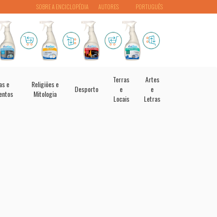
SOBRE A ENCICLOPÉDIA
AUTORES
PORTUGUÊS
Terras
Artes
as e
Religiões e
Desporto
e
e
entos
Mitologia
Locais
Letras