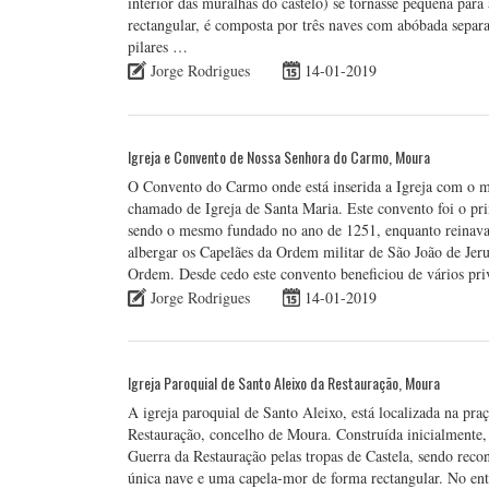
interior das muralhas do castelo) se tornasse pequena para
rectangular, é composta por três naves com abóbada separ
pilares …
Jorge Rodrigues
14-01-2019
Igreja e Convento de Nossa Senhora do Carmo, Moura
O Convento do Carmo onde está inserida a Igreja com o m
chamado de Igreja de Santa Maria. Este convento foi o pri
sendo o mesmo fundado no ano de 1251, enquanto reinava 
albergar os Capelães da Ordem militar de São João de Jeru
Ordem. Desde cedo este convento beneficiou de vários priv
Jorge Rodrigues
14-01-2019
Igreja Paroquial de Santo Aleixo da Restauração, Moura
A igreja paroquial de Santo Aleixo, está localizada na pra
Restauração, concelho de Moura. Construída inicialmente
Guerra da Restauração pelas tropas de Castela, sendo rec
única nave e uma capela-mor de forma rectangular. No ent