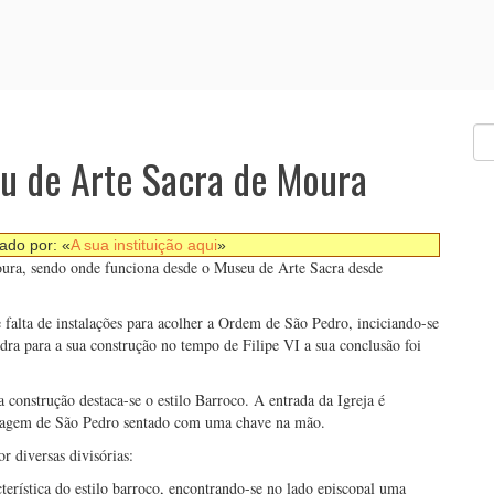
eu de Arte Sacra de Moura
nado por: «
A sua instituição aqui
»
Moura, sendo onde funciona desde o Museu de Arte Sacra desde
e falta de instalações para acolher a Ordem de São Pedro, inciciando-se
dra para a sua construção no tempo de Filipe VI a sua conclusão foi
 construção destaca-se o estilo Barroco. A entrada da Igreja é
magem de São Pedro sentado com uma chave na mão.
r diversas divisórias:
terística do estilo barroco, encontrando-se no lado episcopal uma