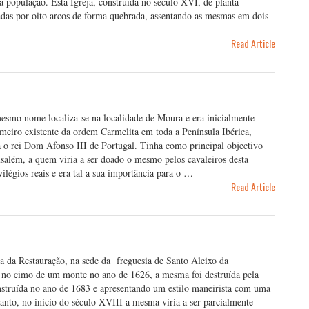
 a população. Esta Igreja, construída no século XVI, de planta
adas por oito arcos de forma quebrada, assentando as mesmas em dois
Read Article
esmo nome localiza-se na localidade de Moura e era inicialmente
meiro existente da ordem Carmelita em toda a Península Ibérica,
o rei Dom Afonso III de Portugal. Tinha como principal objectivo
salém, a quem viria a ser doado o mesmo pelos cavaleiros desta
ilégios reais e era tal a sua importância para o …
Read Article
ça da Restauração, na sede da freguesia de Santo Aleixo da
, no cimo de um monte no ano de 1626, a mesma foi destruída pela
onstruída no ano de 1683 e apresentando um estilo maneirista com uma
anto, no inicio do século XVIII a mesma viria a ser parcialmente