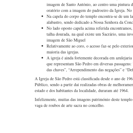
imagem de Santo António, ao centro uma pintura d
oratório com a imagem do padroeiro da Igreja. No
Na capela do corpo do templo encontra-se de um la
alabastro, sendo dedicado a Nossa Senhora da Conc
No lado oposto capela acima referida encontramos
talha dourada, na qual existe um Sacrário, uma in
imagem de São Miguel
Relativamente ao coro, o acesso faz-se pelo exterior
maioria das igrejas.
A igreja é ainda fortemente decorada em azulejaria 
que representam São Pedro em diversas passagens:
das chaves”, “Arrependimento das negações” e “Def
A Igreja de São Pedro está classificada desde o ano de 19
Público, sendo a partir dai realizadas obras de melhoramen
estado e dos habitantes da localidade, duraram até 1964.
Infelizmente, muitas das imagens património deste templ
vaga de roubos de arte sacra no concelho.