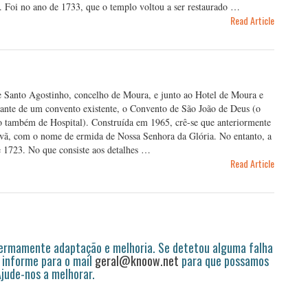
 Foi no ano de 1733, que o templo voltou a ser restaurado …
Read Article
de Santo Agostinho, concelho de Moura, e junto ao Hotel de Moura e
rante de um convento existente, o Convento de São João de Deus (o
do também de Hospital). Construída em 1965, crê-se que anteriormente
ha vã, com o nome de ermida de Nossa Senhora da Glória. No entanto, a
de 1723. No que consiste aos detalhes …
Read Article
permamente adaptação e melhoria. Se detetou alguma falha
 informe para o mail
geral@knoow.net
para que possamos
 Ajude-nos a melhorar.