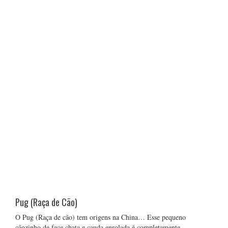
Pug (Raça de Cão)
O Pug (Raça de cão) tem origens na China… Esse pequeno
cãozinho de face chata e cauda enrolada é completamente