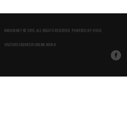
KNOOW.NET © 2015. ALL RIGHTS RESERVED. POWERED BY
VERSE
VISITORS:18894139 ONLINE NOW:6