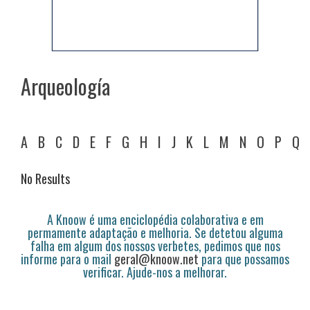
Arqueología
A
B
C
D
E
F
G
H
I
J
K
L
M
N
O
P
Q
No Results
A Knoow é uma enciclopédia colaborativa e em
permamente adaptação e melhoria. Se detetou alguma
falha em algum dos nossos verbetes, pedimos que nos
informe para o mail
geral@knoow.net
para que possamos
verificar. Ajude-nos a melhorar.