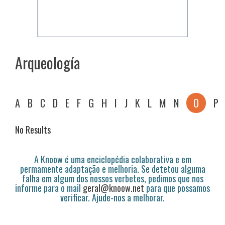
Arqueología
A
B
C
D
E
F
G
H
I
J
K
L
M
N
O
P
No Results
A Knoow é uma enciclopédia colaborativa e em
permamente adaptação e melhoria. Se detetou alguma
falha em algum dos nossos verbetes, pedimos que nos
informe para o mail
geral@knoow.net
para que possamos
verificar. Ajude-nos a melhorar.