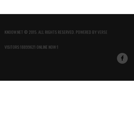
KNOOW.NET © 2015. ALL RIGHTS RESERVED. POWERED BY
VERSE
VISITORS:18899621 ONLINE NOW:1