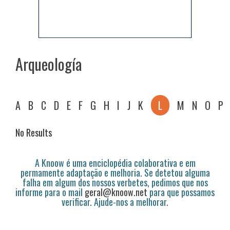
Arqueología
A
B
C
D
E
F
G
H
I
J
K
L
M
N
O
P
No Results
A Knoow é uma enciclopédia colaborativa e em
permamente adaptação e melhoria. Se detetou alguma
falha em algum dos nossos verbetes, pedimos que nos
informe para o mail
geral@knoow.net
para que possamos
verificar. Ajude-nos a melhorar.