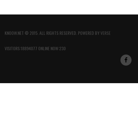
KNOOW.NET © 2015. ALL RIGHTS RESERVED. POWERED BY
VERSE
VISITORS:18894077 ONLINE NOW:230