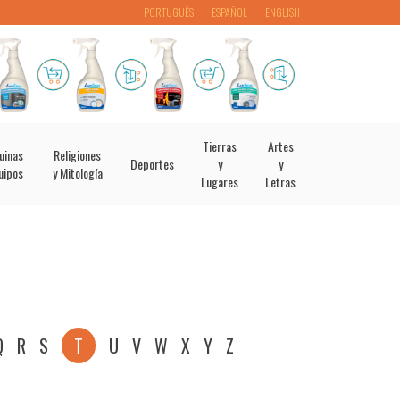
PORTUGUÊS
ESPAÑOL
ENGLISH
Tierras
Artes
uinas
Religiones
Deportes
y
y
uipos
y Mitología
Lugares
Letras
Q
R
S
T
U
V
W
X
Y
Z