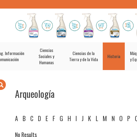
Ciencias
og. Información
Ciencias de la
Máq
Sociales y
Historia
omunicación
Tierra y de la Vida
y Eq
Humanas
Arqueología
A
B
C
D
E
F
G
H
I
J
K
L
M
N
O
P
No Results