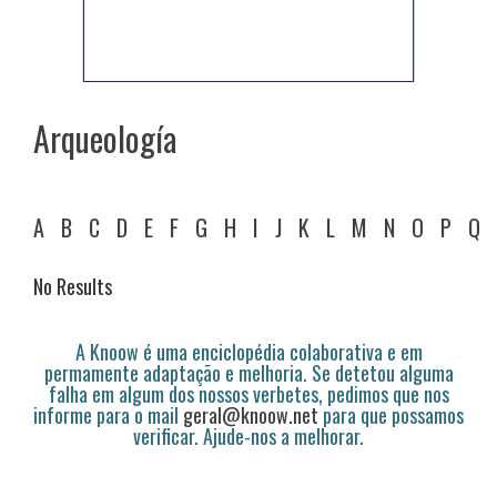
Arqueología
A
B
C
D
E
F
G
H
I
J
K
L
M
N
O
P
Q
No Results
A Knoow é uma enciclopédia colaborativa e em
permamente adaptação e melhoria. Se detetou alguma
falha em algum dos nossos verbetes, pedimos que nos
informe para o mail
geral@knoow.net
para que possamos
verificar. Ajude-nos a melhorar.