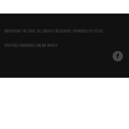
KNOOW.NET © 2015. ALL RIGHTS RESERVED. POWERED BY
VERSE
VISITORS:18899643 ONLINE NOW:6