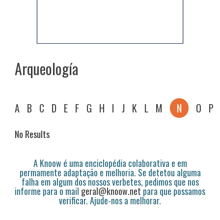
Arqueología
A
B
C
D
E
F
G
H
I
J
K
L
M
N
O
P
No Results
A Knoow é uma enciclopédia colaborativa e em
permamente adaptação e melhoria. Se detetou alguma
falha em algum dos nossos verbetes, pedimos que nos
informe para o mail
geral@knoow.net
para que possamos
verificar. Ajude-nos a melhorar.