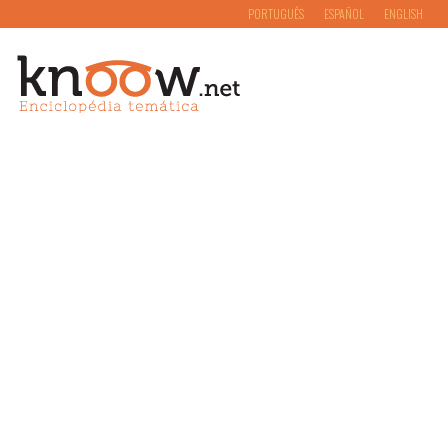
PORTUGUÊS
ESPAÑOL
ENGLISH