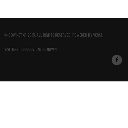
KNOOW.NET © 2015. ALL RIGHTS RESERVED. POWERED BY
VERSE
VISITORS:18899687 ONLINE NOW:4