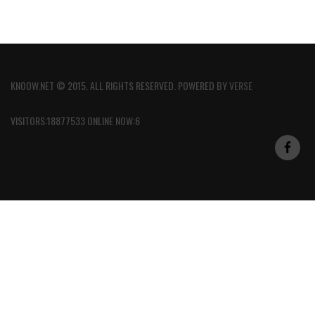
KNOOW.NET © 2015. ALL RIGHTS RESERVED. POWERED BY
VERSE
VISITORS:18877533 ONLINE NOW:6