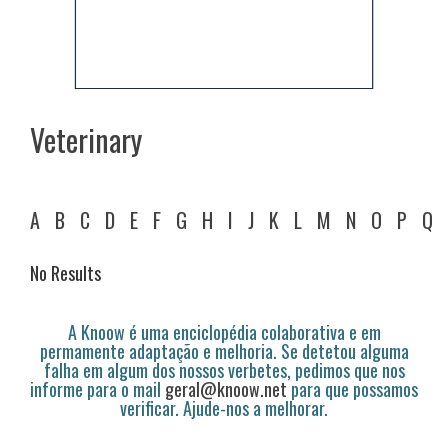
Veterinary
A
B
C
D
E
F
G
H
I
J
K
L
M
N
O
P
Q
No Results
A Knoow é uma enciclopédia colaborativa e em
permamente adaptação e melhoria. Se detetou alguma
falha em algum dos nossos verbetes, pedimos que nos
informe para o mail
geral@knoow.net
para que possamos
verificar. Ajude-nos a melhorar.