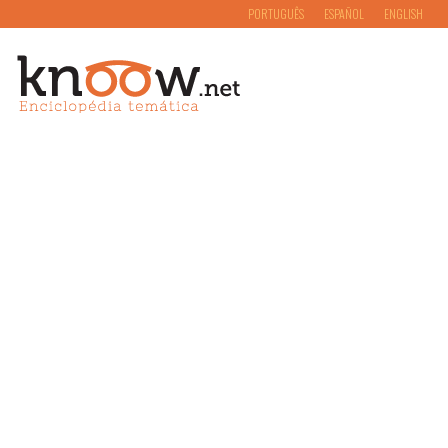
PORTUGUÊS
ESPAÑOL
ENGLISH