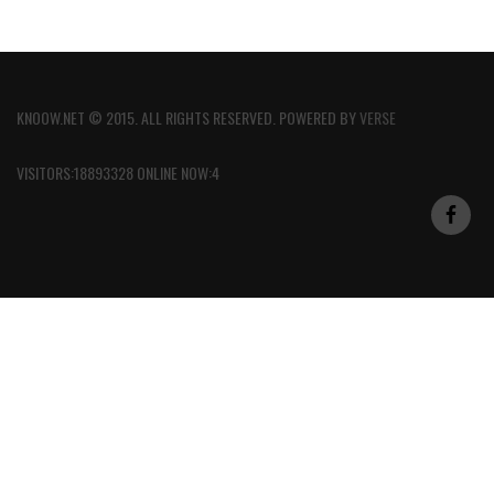
KNOOW.NET © 2015. ALL RIGHTS RESERVED. POWERED BY
VERSE
VISITORS:18893328 ONLINE NOW:4