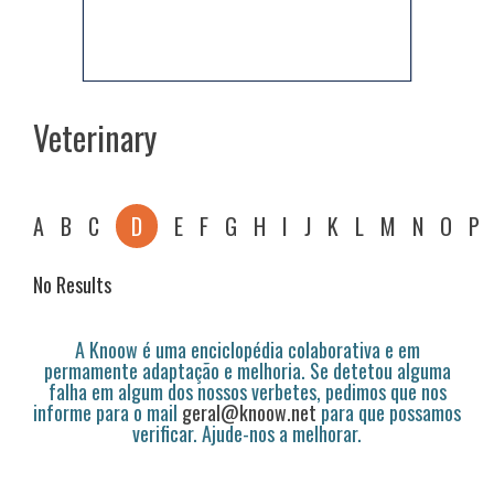
Veterinary
A
B
C
D
E
F
G
H
I
J
K
L
M
N
O
P
No Results
A Knoow é uma enciclopédia colaborativa e em
permamente adaptação e melhoria. Se detetou alguma
falha em algum dos nossos verbetes, pedimos que nos
informe para o mail
geral@knoow.net
para que possamos
verificar. Ajude-nos a melhorar.